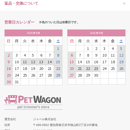
返品・交換について
営業日カレンダー
※色のついた日は休業日です。
2026
年
8月
2026
年
9月
日
月
火
水
木
金
土
日
月
火
水
木
金
土
1
1
2
3
4
5
2
3
4
5
6
7
8
6
7
8
9
10
11
12
9
10
11
12
13
14
15
13
14
15
16
17
18
19
16
17
18
19
20
21
22
20
21
22
23
24
25
26
23
24
25
26
27
28
29
27
28
29
30
30
31
運営会社
ジャペル株式会社
住所
〒486-0802 愛知県春日井市桃山町3丁目105番地