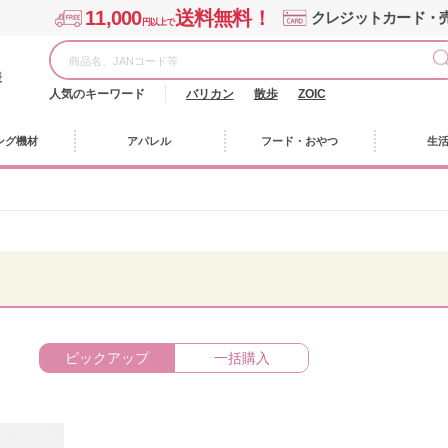
11,000
送料無料！
クレジットカード・
円以上で
様
人気のキーワード
バリカン
散歩
ZOIC
ング機材
アパレル
フード・おやつ
生
ピックアップ
一括購入