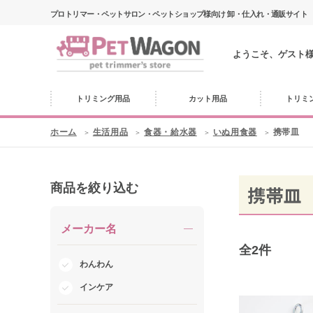
プロトリマー・ペットサロン・ペットショップ様向け 卸・仕入れ・通販サイト
ようこそ、ゲスト
トリミング用品
カット用品
トリミ
ホーム
生活用品
食器・給水器
いぬ用食器
携帯皿
商品を絞り込む
携帯皿
メーカー名
全
2
件
わんわん
インケア