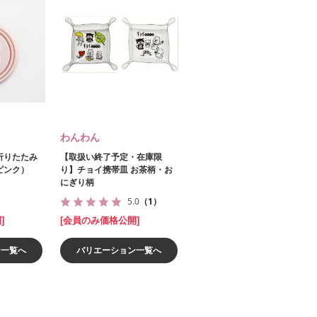
わんわん
折りたたみ
【取扱い終了予定・在庫限
ピンク）
り】チョイ携帯皿 お茶柄・お
にぎり柄
5.0
（1）
]
[会員のみ価格公開]
ン一覧へ
バリエーション一覧へ