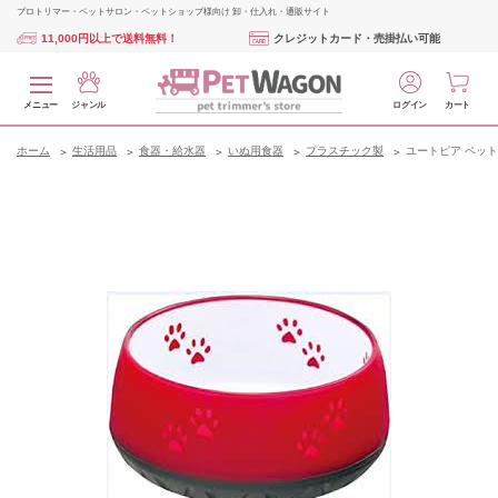
プロトリマー・ペットサロン・ペットショップ様向け 卸・仕入れ・通販サイト
11,000円以上で送料無料！
クレジットカード・売掛払い可能
メニュー
ジャンル
ログイン
カート
ホーム
生活用品
食器・給水器
いぬ用食器
プラスチック製
ユートピア ペット