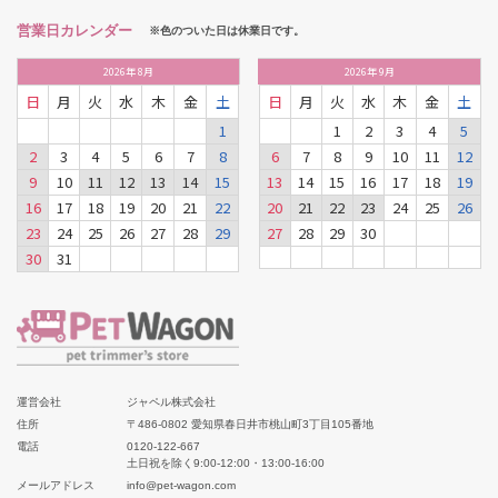
営業日カレンダー
※色のついた日は休業日です。
2026
年
8月
2026
年
9月
日
月
火
水
木
金
土
日
月
火
水
木
金
土
1
1
2
3
4
5
2
3
4
5
6
7
8
6
7
8
9
10
11
12
9
10
11
12
13
14
15
13
14
15
16
17
18
19
16
17
18
19
20
21
22
20
21
22
23
24
25
26
23
24
25
26
27
28
29
27
28
29
30
30
31
運営会社
ジャペル株式会社
住所
〒486-0802 愛知県春日井市桃山町3丁目105番地
電話
0120-122-667
土日祝を除く9:00-12:00・13:00-16:00
メールアドレス
info@pet-wagon.com