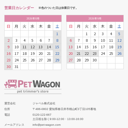
営業日カレンダー
※色のついた日は休業日です。
2026
年
8月
2026
年
9月
日
月
火
水
木
金
土
日
月
火
水
木
金
土
1
1
2
3
4
5
2
3
4
5
6
7
8
6
7
8
9
10
11
12
9
10
11
12
13
14
15
13
14
15
16
17
18
19
16
17
18
19
20
21
22
20
21
22
23
24
25
26
23
24
25
26
27
28
29
27
28
29
30
30
31
運営会社
ジャペル株式会社
住所
〒486-0802 愛知県春日井市桃山町3丁目105番地
電話
0120-122-667
土日祝を除く9:00-12:00・13:00-16:00
メールアドレス
info@pet-wagon.com