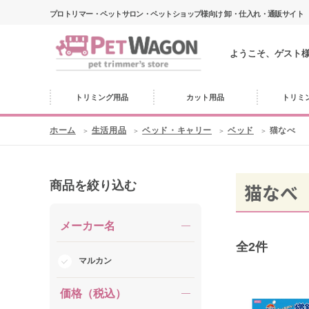
プロトリマー・ペットサロン・ペットショップ様向け 卸・仕入れ・通販サイト
ようこそ、ゲスト
トリミング用品
カット用品
トリミ
ホーム
生活用品
ベッド・キャリー
ベッド
猫なべ
商品を絞り込む
猫なべ
メーカー名
全
2
件
マルカン
価格（税込）