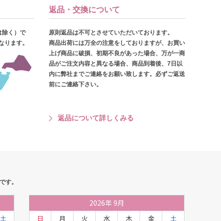
返品・交換について
は除く）で
原則返品は不可とさせていただいております。
となります。
商品出荷には万全の注意をしておりますが、お買い
上げ商品に破損、初期不良があった場合、万が一商
品がご注文内容と異なる場合、商品到着後、7日以
内に弊社までご連絡をお願い致します。必ずご返送
前にご連絡下さい。
返品について詳しくみる
です。
2026
年
9月
土
日
月
火
水
木
金
土