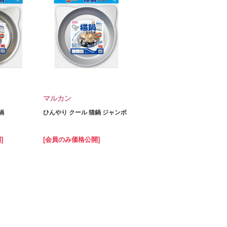
マルカン
鍋
ひんやり クール 猫鍋 ジャンボ
]
[会員のみ価格公開]