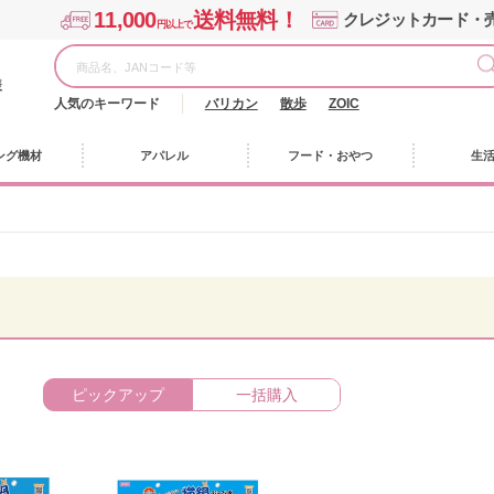
11,000
送料無料！
クレジットカード・
円以上で
様
人気のキーワード
バリカン
散歩
ZOIC
ング機材
アパレル
フード・おやつ
生
ピックアップ
一括購入