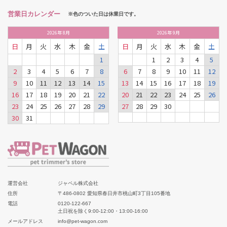
営業日カレンダー
※色のついた日は休業日です。
2026
年
8月
2026
年
9月
日
月
火
水
木
金
土
日
月
火
水
木
金
土
1
1
2
3
4
5
2
3
4
5
6
7
8
6
7
8
9
10
11
12
9
10
11
12
13
14
15
13
14
15
16
17
18
19
16
17
18
19
20
21
22
20
21
22
23
24
25
26
23
24
25
26
27
28
29
27
28
29
30
30
31
運営会社
ジャペル株式会社
住所
〒486-0802 愛知県春日井市桃山町3丁目105番地
電話
0120-122-667
土日祝を除く9:00-12:00・13:00-16:00
メールアドレス
info@pet-wagon.com