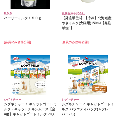
R.D.B
弘安倉庫株式会社
ハーリーミルク１５０ｇ
【発注単位6】【冷凍】北海道産
やぎミルク(犬猫用)150ml【発注
単位6】
[会員のみ価格公開]
[会員のみ価格公開]
シグネチャー
シグネチャー
シグネチャー７ キャットゴートミ
シグネチャー７ キャットゴートミ
ルク・キャットチキンムース【全
ルク バラエティパック(４フレー
4種】キャットゴートミルク 70ｇ
バー×３)