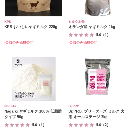
KPS
ミルク本舗
KPS おいしいヤギミルク 220g
オランダ産 ヤギミルク 1kg
5.0
（1）
[会員のみ価格公開]
[会員のみ価格公開]
Nagaiki
Dr.PRO.
Nagaiki ヤギミルク 100％ 低脂肪
Dr.PRO. ブリーダーズ ミルク 犬
タイプ 50g
用 オールステージ 3kg
5.0
（1）
5.0
（2）