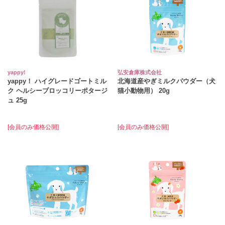
yappy!
弘安倉庫株式会社
yappy！ ハイグレードゴートミル
北海道産やぎミルクパウダー（犬
ク ヘルシーブロッコリーポタージ
猫小動物用） 20g
ュ 25g
[会員のみ価格公開]
[会員のみ価格公開]