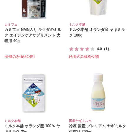
カミフェ
ミルク本舗
カミフェ NMN入り ラクダのミル
ミルク本舗 オランダ産 ヤギミル
ク エイジンケアサプリメント 犬
ク 100g
猫用 40g
4.0
（1）
[会員のみ価格公開]
[会員のみ価格公開]
ミルク本舗
国産ヤギミルク
ミルク本舗 オランダ産 100％ ヤ
冷凍 国産 プレミアム ヤギミルク
ギミルク 25g
生搾り 200ml