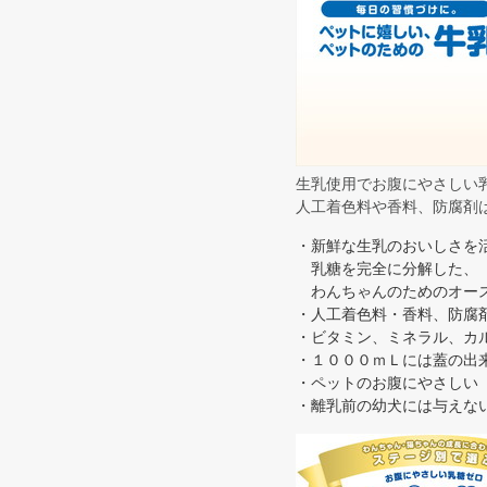
生乳使用でお腹にやさしい
人工着色料や香料、防腐剤
・新鮮な生乳のおいしさを
乳糖を完全に分解した、
わんちゃんのためのオース
・人工着色料・香料、防腐
・ビタミン、ミネラル、カ
・１０００ｍＬには蓋の出
・ペットのお腹にやさしい
・離乳前の幼犬には与えな