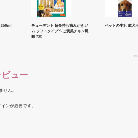
50ml
チューデント 超長持ち歯みがきガ
ペットの牛乳 成犬用 
ム ソフトタイプ S ご褒美チキン風
味 7本
レビュー
ません。
グイン
が必要です。