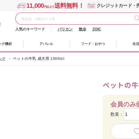
11,000
送料無料！
クレジットカード・
円以上で
様
人気のキーワード
バリカン
散歩
ZOIC
ング機材
アパレル
フード・おやつ
生
ルク
ペットの牛乳 成犬用 1000ml
ペットの牛乳
会員のみ
数量：