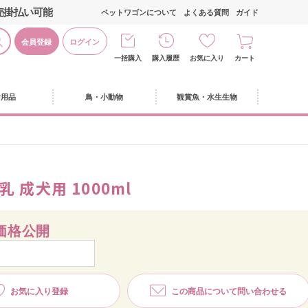
売掛払い可能
ペットワゴンについて
よくある質問
ガイド
会員登録
ログイン
一括購入
購入履歴
お気に入り
カート
活用品
鳥・小動物
観賞魚・水生生物
 成犬用 1000ml
価格公開
お気に入り登録
この商品について問い合わせる