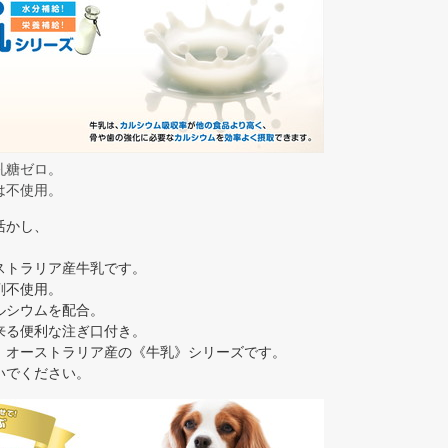
乳糖ゼロ。
は不使用。
活かし、
トラリア産牛乳です。
剤不使用。
ルシウムを配合。
来る便利な注ぎ口付き。
 オーストラリア産の《牛乳》シリーズです。
いでください。