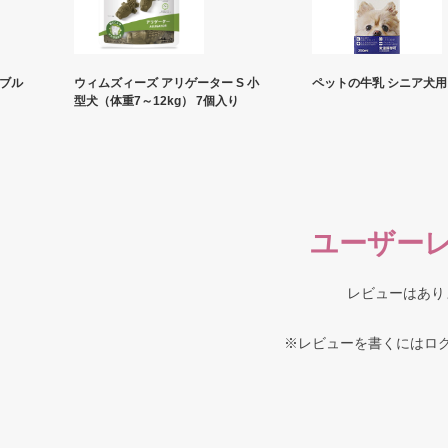
/ブル
ウィムズィーズ アリゲーター S 小
ペットの牛乳 シニア犬用 2
型犬（体重7～12kg） 7個入り
ユーザー
レビューはあり
※レビューを書くには
ロ