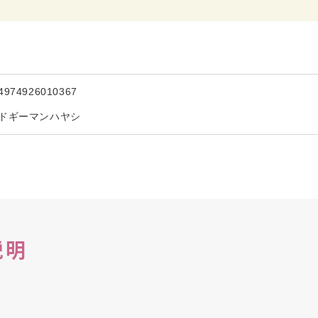
4974926010367
ドギーマンハヤシ
説明