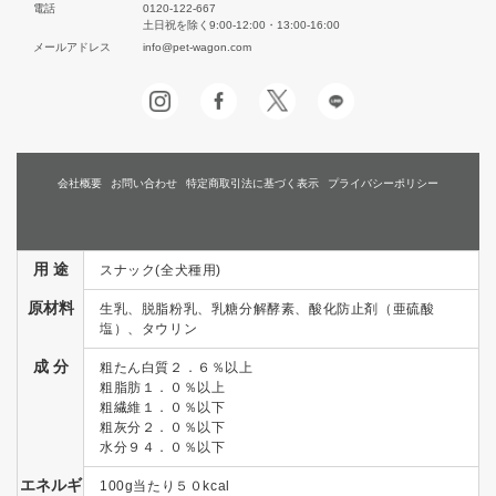
電話
0120-122-667
土日祝を除く9:00-12:00・13:00-16:00
メールアドレス
info@pet-wagon.com
会社概要
お問い合わせ
特定商取引法に基づく表示
プライバシーポリシー
用 途
スナック(全犬種用)
原材料
生乳、脱脂粉乳、乳糖分解酵素、酸化防止剤（亜硫酸
塩）、タウリン
成 分
粗たん白質２．６％以上
粗脂肪１．０％以上
粗繊維１．０％以下
粗灰分２．０％以下
水分９４．０％以下
エネルギ
100g当たり５０kcal