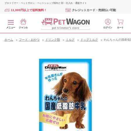
プロトリマー・ペットサロン・ペットショップ様向け 卸・仕入れ・通販サイト
11,000円以上で送料無料！
クレジットカード・売掛払い可能
メニュー
ジャンル
ログイン
カート
ホーム
フード・おやつ
ドリンク類
ミルク
ドッグミルク
わんちゃんの国産低脂肪