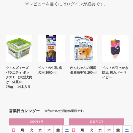
※レビューを書くには
ログイン
が必要です。
ウィムズィーズ
ペットの牛乳 成
わんちゃんの国産
ペットの引っかき
バラエティ ボッ
犬用 1000ml
低脂肪牛乳 200ml
防止 腕カバー ネ
クス L （大型犬向
イビー
け・体重18-
27kg） 14本入り
営業日カレンダー
※色のついた日は休業日です。
2026
年
8月
2026
年
9月
日
月
火
水
木
金
土
日
月
火
水
木
金
土