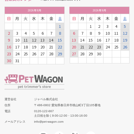
2026
年
8月
2026
年
9月
日
月
火
水
木
金
土
日
月
火
水
木
金
土
1
1
2
3
4
5
2
3
4
5
6
7
8
6
7
8
9
10
11
12
9
10
11
12
13
14
15
13
14
15
16
17
18
19
16
17
18
19
20
21
22
20
21
22
23
24
25
26
23
24
25
26
27
28
29
27
28
29
30
30
31
運営会社
ジャペル株式会社
住所
〒486-0802 愛知県春日井市桃山町3丁目105番地
電話
0120-122-667
土日祝を除く9:00-12:00・13:00-16:00
メールアドレス
info@pet-wagon.com