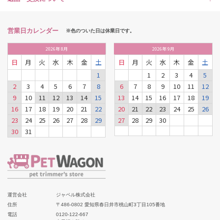
営業日カレンダー
※色のついた日は休業日です。
2026
年
8月
2026
年
9月
日
月
火
水
木
金
土
日
月
火
水
木
金
土
1
1
2
3
4
5
2
3
4
5
6
7
8
6
7
8
9
10
11
12
9
10
11
12
13
14
15
13
14
15
16
17
18
19
16
17
18
19
20
21
22
20
21
22
23
24
25
26
23
24
25
26
27
28
29
27
28
29
30
30
31
運営会社
ジャペル株式会社
住所
〒486-0802 愛知県春日井市桃山町3丁目105番地
電話
0120-122-667