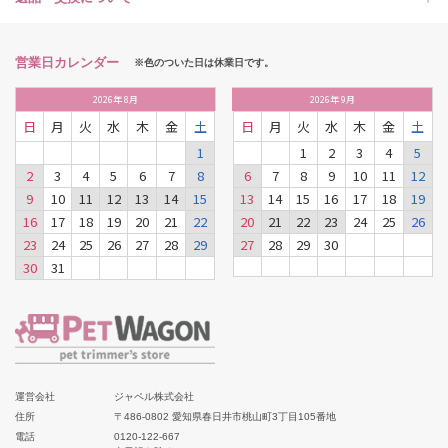
営業日カレンダー
※色のついた日は休業日です。
2026
年
8月
2026
年
9月
日
月
火
水
木
金
土
日
月
火
水
木
金
土
1
1
2
3
4
5
2
3
4
5
6
7
8
6
7
8
9
10
11
12
9
10
11
12
13
14
15
13
14
15
16
17
18
19
16
17
18
19
20
21
22
20
21
22
23
24
25
26
23
24
25
26
27
28
29
27
28
29
30
30
31
運営会社
ジャペル株式会社
住所
〒486-0802 愛知県春日井市桃山町3丁目105番地
電話
0120-122-667