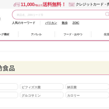
11,000
送料無料！
クレジットカード・
円以上で
様
人気のキーワード
バリカン
散歩
ZOIC
ング機材
アパレル
フード・おやつ
生
助食品
ビフィズス菌
納豆菌
グルコサミン
カロリー