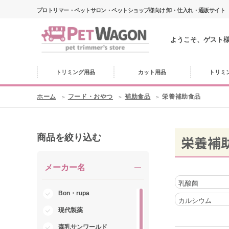
プロトリマー・ペットサロン・ペットショップ様向け 卸・仕入れ・通販サイト
ようこそ、ゲスト
トリミング用品
カット用品
トリミ
ホーム
フード・おやつ
補助食品
栄養補助食品
商品を絞り込む
栄養補
メーカー名
乳酸菌
Bon・rupa
カルシウム
現代製薬
森乳サンワールド