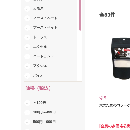
カモス
全
83
件
アース・ペット
アース・ペット
トーラス
エクセル
ハートランド
アクシエ
バイオ
ディーエイチシー
価格（税込）
QIX
QIX
～100円
秋田県酒類卸
犬のためのコラーゲン
100円～499円
オハヨー乳業
500円～999円
オフィスピースワン
[会員のみ価格公開