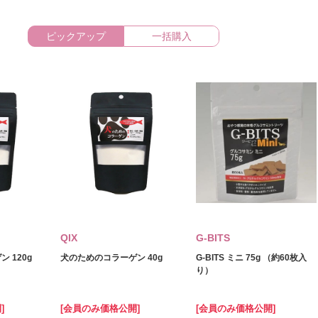
ピックアップ
一括購入
QIX
G-BITS
 120g
犬のためのコラーゲン 40g
G-BITS ミニ 75g （約60枚入
り）
]
[会員のみ価格公開]
[会員のみ価格公開]