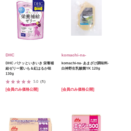
DHC
komachi‐na‐
DHC パクッといきいき 栄養補
komachi‐na‐ あまざけ調味料‐
給ゼリー紫いも＆紅はるか味
白神野生乳酸菌YK 120g
130g
5.0
（1）
[会員のみ価格公開]
[会員のみ価格公開]