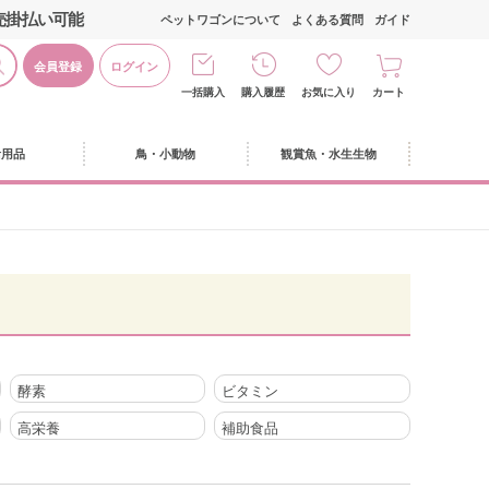
売掛払い可能
ペットワゴンについて
よくある質問
ガイド
会員登録
ログイン
一括購入
購入履歴
お気に入り
カート
活用品
鳥・小動物
観賞魚・水生生物
酵素
ビタミン
高栄養
補助食品