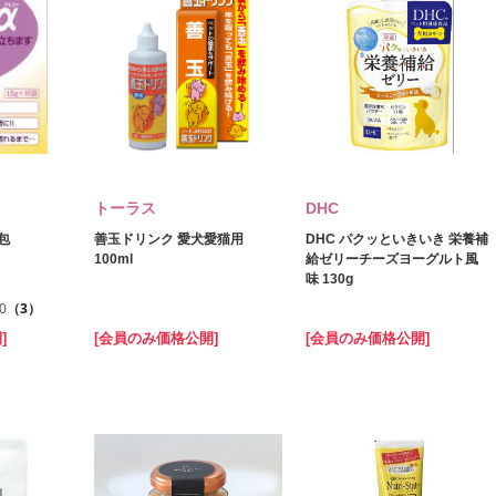
トーラス
DHC
6包
善玉ドリンク 愛犬愛猫用
DHC パクッといきいき 栄養補
100ml
給ゼリーチーズヨーグルト風
味 130g
.0
（3）
]
[会員のみ価格公開]
[会員のみ価格公開]