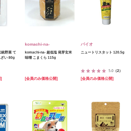
komachi‐na‐
バイオ
田伝統野菜 て
komachi‐na‐ 超低塩 発芽玄米
ニュートリスタット 120.5g
い 80g
味噌 こまくら 115g
5.0
（2）
]
[会員のみ価格公開]
[会員のみ価格公開]