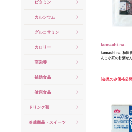
ビタミン
カルシウム
グルコサミン
komachi‐na‐
カロリー
komachi-na- 秋
んこ小豆の甘酒ぜんざ
高栄養
補助食品
[会員のみ価格公開
健康食品
ドリンク類
冷凍商品・スイーツ