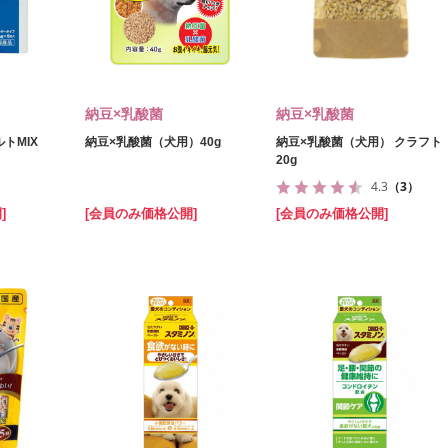
納豆×乳酸菌
納豆×乳酸菌
トMIX
納豆×乳酸菌（犬用）40g
納豆×乳酸菌（犬用） クラフト
20g
4.3
（3）
]
[会員のみ価格公開]
[会員のみ価格公開]