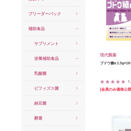
ブリーダーパック
補助食品
サプリメント
現代製薬
栄養補助食品
ブドウ糖α 1.5g×1
乳酸菌
5
ビフィズス菌
[会員のみ価格公開
納豆菌
酵素