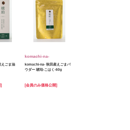
komachi‐na‐
秋田産えごま油
komachi‐na‐ 秋田産えごまパ
ウダー 琥珀‐こはく‐60g
]
[会員のみ価格公開]