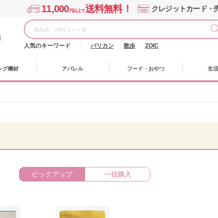
11,000
送料無料！
クレジットカード・
円以上で
様
人気のキーワード
バリカン
散歩
ZOIC
ング機材
アパレル
フード・おやつ
生
ピックアップ
一括購入