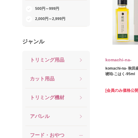
500円～999円
2,000円～2,999円
ジャンル
トリミング用品
komachi‐na‐
komachi‐na‐ 
琥珀‐こはく‐95ml
カット用品
[会員のみ価格公開
トリミング機材
アパレル
フード・おやつ