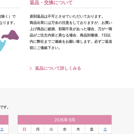
返品・交換について
は除く）で
原則返品は不可とさせていただいております。
となります。
商品出荷には万全の注意をしておりますが、お買い
上げ商品に破損、初期不良があった場合、万が一商
品がご注文内容と異なる場合、商品到着後、7日以
内に弊社までご連絡をお願い致します。必ずご返送
前にご連絡下さい。
返品について詳しくみる
です。
2026
年
9月
土
日
月
火
水
木
金
土