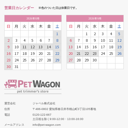
営業日カレンダー
※色のついた日は休業日です。
2026
年
8月
2026
年
9月
日
月
火
水
木
金
土
日
月
火
水
木
金
土
1
1
2
3
4
5
2
3
4
5
6
7
8
6
7
8
9
10
11
12
9
10
11
12
13
14
15
13
14
15
16
17
18
19
16
17
18
19
20
21
22
20
21
22
23
24
25
26
23
24
25
26
27
28
29
27
28
29
30
30
31
運営会社
ジャペル株式会社
住所
〒486-0802 愛知県春日井市桃山町3丁目105番地
電話
0120-122-667
土日祝を除く9:00-12:00・13:00-16:00
メールアドレス
info@pet-wagon.com