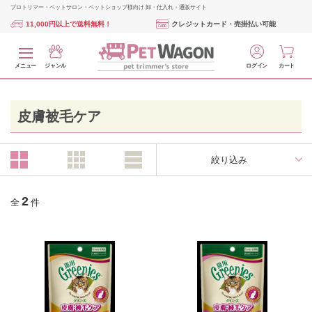
プロトリマー・ペットサロン・ペットショップ様向け 卸・仕入れ・通販サイト
11,000円以上で送料無料！
クレジットカード・売掛払い可能
メニュー
ジャンル
ログイン
カート
皮膚被毛ケア
絞り込み
2
全
件