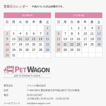
営業日カレンダー
※色のついた日は休業日です。
2026
年
8月
2026
年
9月
日
月
火
水
木
金
土
日
月
火
水
木
金
土
1
1
2
3
4
5
2
3
4
5
6
7
8
6
7
8
9
10
11
12
9
10
11
12
13
14
15
13
14
15
16
17
18
19
16
17
18
19
20
21
22
20
21
22
23
24
25
26
23
24
25
26
27
28
29
27
28
29
30
30
31
運営会社
ジャペル株式会社
住所
〒486-0802 愛知県春日井市桃山町3丁目105番地
電話
0120-122-667
土日祝を除く9:00-12:00・13:00-16:00
メールアドレス
info@pet-wagon.com