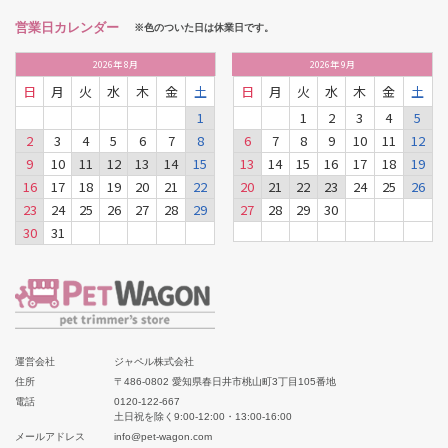
営業日カレンダー
※色のついた日は休業日です。
2026
年
8月
2026
年
9月
日
月
火
水
木
金
土
日
月
火
水
木
金
土
1
1
2
3
4
5
2
3
4
5
6
7
8
6
7
8
9
10
11
12
9
10
11
12
13
14
15
13
14
15
16
17
18
19
16
17
18
19
20
21
22
20
21
22
23
24
25
26
23
24
25
26
27
28
29
27
28
29
30
30
31
運営会社
ジャペル株式会社
住所
〒486-0802 愛知県春日井市桃山町3丁目105番地
電話
0120-122-667
土日祝を除く9:00-12:00・13:00-16:00
メールアドレス
info@pet-wagon.com