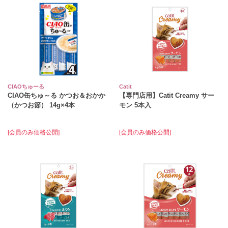
CIAOちゅーる
Catit
CIAO缶ちゅ～る かつお＆おかか
【専門店用】Catit Creamy サー
（かつお節） 14g×4本
モン 5本入
[会員のみ価格公開]
[会員のみ価格公開]