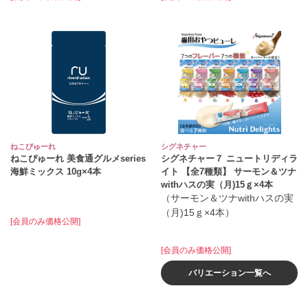
ねこぴゅーれ
シグネチャー
ねこぴゅーれ 美食通グルメseries
シグネチャー７ ニュートリディラ
海鮮ミックス 10g×4本
イト 【全7種類】 サーモン＆ツナ
withハスの実（月)15ｇ×4本
（サーモン＆ツナwithハスの実
（月)15ｇ×4本）
[会員のみ価格公開]
[会員のみ価格公開]
バリエーション一覧へ