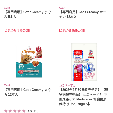
Catit
Catit
【専門店用】Catit Creamy まぐ
【専門店用】Catit Creamy サー
ろ 5本入
モン 12本入
[会員のみ価格公開]
[会員のみ価格公開]
Catit
ねこペーすと
【専門店用】Catit Creamy まぐ
【2026年9月30日終売予定】 【動
ろ 12本入
物病院専売品】 ねこぺーすと 下
部尿路ケア Medicare7 腎臓健康
維持 まぐろ 30g×7本
5.0
（1）