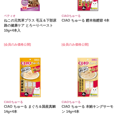
ペティオ
CIAOちゅーる
ねこの元気草プラス 毛玉＆下部尿
CIAO ちゅーる 鰹本格鰹節 4本
路の健康ケア とろーりペースト
10g×4本入
[会員のみ価格公開]
[会員のみ価格公開]
CIAOちゅーる
CIAOちゅーる
CIAO ちゅーる まぐろ＆国産真鯛
CIAO ちゅーる 本鮪キングサーモ
14g×4本
ン 14g×4本