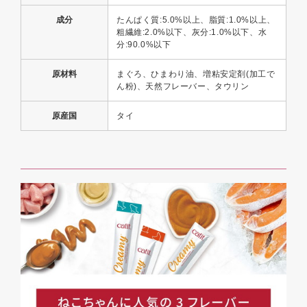
成分
たんぱく質:5.0%以上、脂質:1.0%以上、
粗繊維:2.0%以下、灰分:1.0%以下、水
分:90.0%以下
原材料
まぐろ、ひまわり油、増粘安定剤(加工で
ん粉)、天然フレーバー、タウリン
原産国
タイ