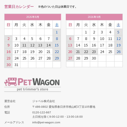
営業日カレンダー
※色のついた日は休業日です。
2026
年
8月
2026
年
9月
日
月
火
水
木
金
土
日
月
火
水
木
金
土
1
1
2
3
4
5
2
3
4
5
6
7
8
6
7
8
9
10
11
12
9
10
11
12
13
14
15
13
14
15
16
17
18
19
16
17
18
19
20
21
22
20
21
22
23
24
25
26
23
24
25
26
27
28
29
27
28
29
30
30
31
運営会社
ジャペル株式会社
住所
〒486-0802 愛知県春日井市桃山町3丁目105番地
電話
0120-122-667
土日祝を除く9:00-12:00・13:00-16:00
メールアドレス
info@pet-wagon.com