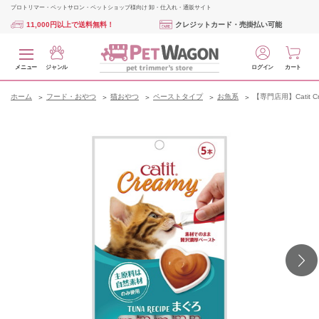
プロトリマー・ペットサロン・ペットショップ様向け 卸・仕入れ・通販サイト
11,000円以上で送料無料！
クレジットカード・売掛払い可能
メニュー
ジャンル
ログイン
カート
ホーム
フード・おやつ
猫おやつ
ペーストタイプ
お魚系
【専門店用】Catit C