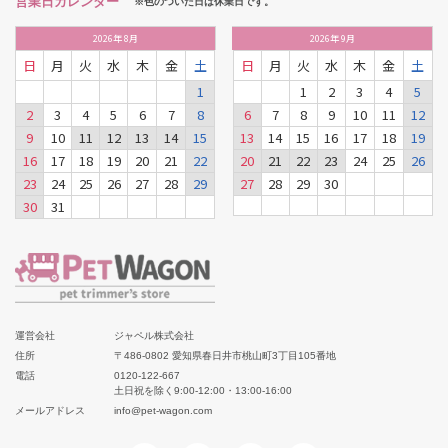
営業日カレンダー
※色のついた日は休業日です。
2026
年
8月
2026
年
9月
日
月
火
水
木
金
土
日
月
火
水
木
金
土
1
1
2
3
4
5
2
3
4
5
6
7
8
6
7
8
9
10
11
12
9
10
11
12
13
14
15
13
14
15
16
17
18
19
16
17
18
19
20
21
22
20
21
22
23
24
25
26
23
24
25
26
27
28
29
27
28
29
30
30
31
運営会社
ジャペル株式会社
住所
〒486-0802 愛知県春日井市桃山町3丁目105番地
電話
0120-122-667
土日祝を除く9:00-12:00・13:00-16:00
メールアドレス
info@pet-wagon.com