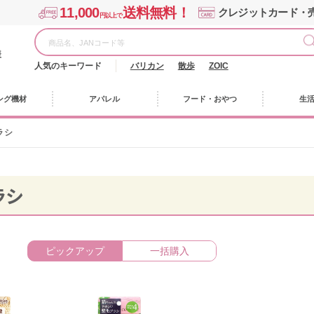
11,000
送料無料！
クレジットカード・
円以上で
様
人気のキーワード
バリカン
散歩
ZOIC
ング機材
アパレル
フード・おやつ
生
ラシ
ラシ
ピックアップ
一括購入