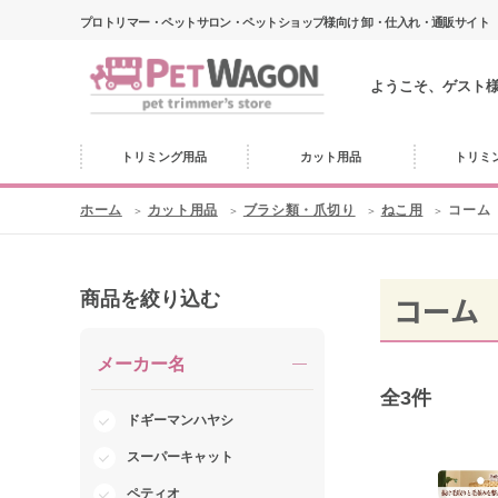
プロトリマー・ペットサロン・ペットショップ様向け 卸・仕入れ・通販サイト
ようこそ、ゲスト
トリミング用品
カット用品
トリミ
ホーム
カット用品
ブラシ類・爪切り
ねこ用
コーム
商品を絞り込む
コーム
メーカー名
全
3
件
ドギーマンハヤシ
スーパーキャット
ペティオ