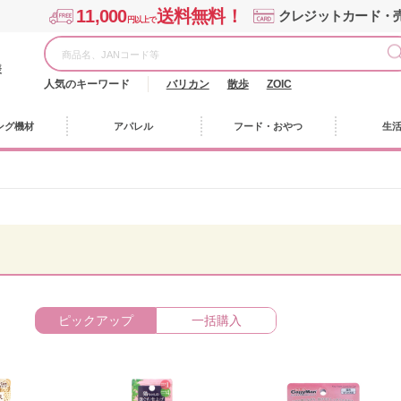
11,000
送料無料！
クレジットカード・
円以上で
様
人気のキーワード
バリカン
散歩
ZOIC
ング機材
アパレル
フード・おやつ
生
ピックアップ
一括購入