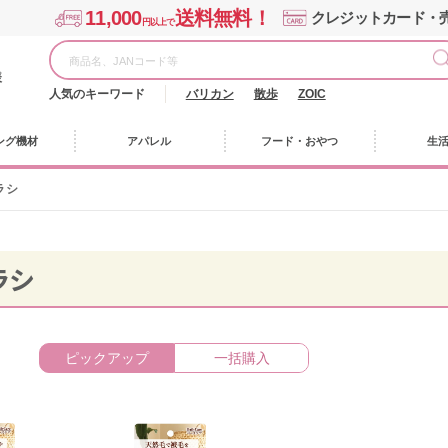
11,000
送料無料！
クレジットカード・
円以上で
様
人気のキーワード
バリカン
散歩
ZOIC
ング機材
アパレル
フード・おやつ
生
ラシ
ラシ
ピックアップ
一括購入