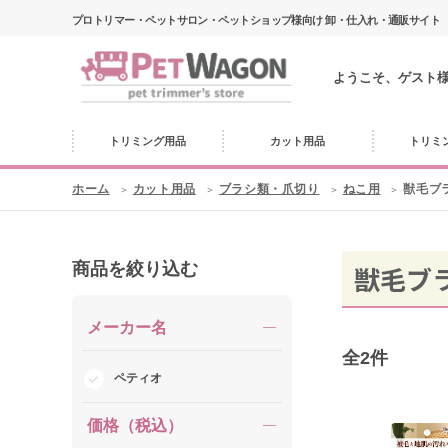
プロトリマー・ペットサロン・ペットショップ様向け 卸・仕入れ・通販サイト
ようこそ、ゲスト
トリミング用品
カット用品
トリミ
ホーム
カット用品
ブラシ類・爪切り
ねこ用
獣毛ブ
商品を絞り込む
獣毛ブ
メーカー名
全
2
件
ペティオ
価格（税込）