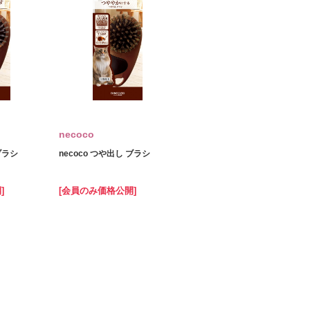
necoco
ブラシ
necoco つや出し ブラシ
]
[会員のみ価格公開]