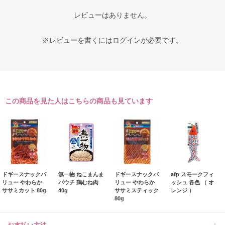
レビューはありません。
※レビューを書くには
ログイン
が必要です。
この商品を見た人はこちらの商品も見ています
ドギースナックバ
無一物 ねこまんま
ドギースナックバ
afp スモークフィ
リュー やわらか
パウチ 鶏むね肉
リュー やわらか
ッシュ 各色 （ オ
ササミカット 80g
40g
ササミスティック
レンジ ）
80g