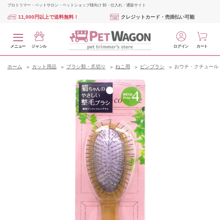
プロトリマー・ペットサロン・ペットショップ様向け 卸・仕入れ・通販サイト
11,000円以上で送料無料！
クレジットカード・売掛払い可能
メニュー
ジャンル
ログイン
カート
ホーム
カット用品
ブラシ類・爪切り
ねこ用
ピンブラシ
おウチ・クチュール