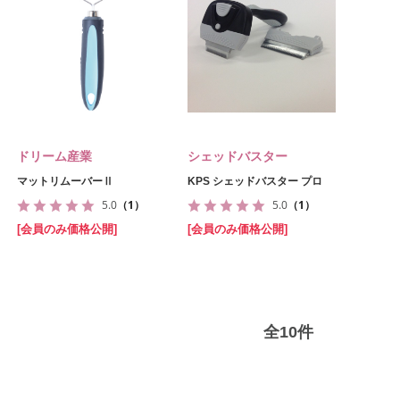
ドリーム産業
シェッドバスター
マットリムーバーⅡ
KPS シェッドバスター プロ
5.0
（1）
5.0
（1）
[会員のみ価格公開]
[会員のみ価格公開]
全
10
件