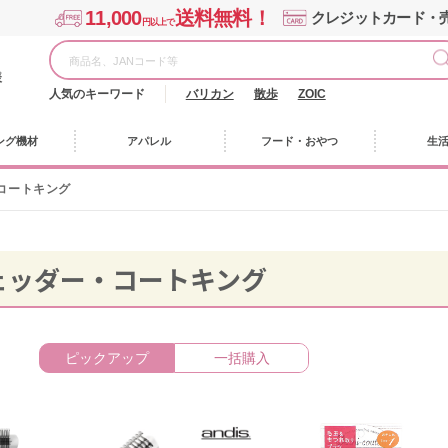
11,000
送料無料！
クレジットカード・
円以上で
様
人気のキーワード
バリカン
散歩
ZOIC
ング機材
アパレル
フード・おやつ
生
コートキング
ェッダー・コートキング
ピックアップ
一括購入