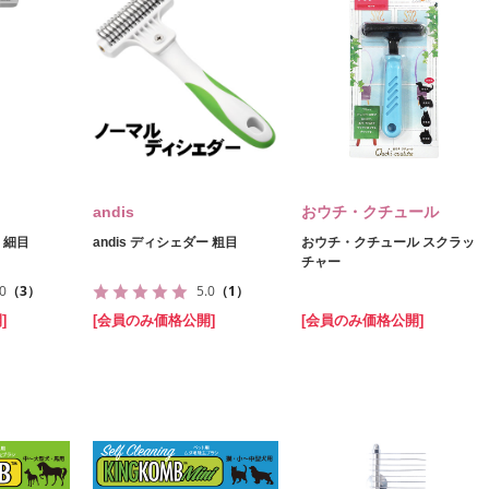
andis
おウチ・クチュール
ー 細目
andis ディシェダー 粗目
おウチ・クチュール スクラッ
チャー
.0
（3）
5.0
（1）
]
[会員のみ価格公開]
[会員のみ価格公開]