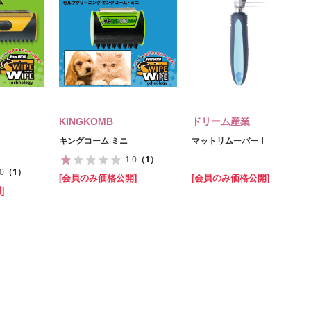
KINGKOMB
ドリーム産業
キングコーム ミニ
マットリムーバーⅠ
1.0
（1）
.0
（1）
[会員のみ価格公開]
[会員のみ価格公開]
]