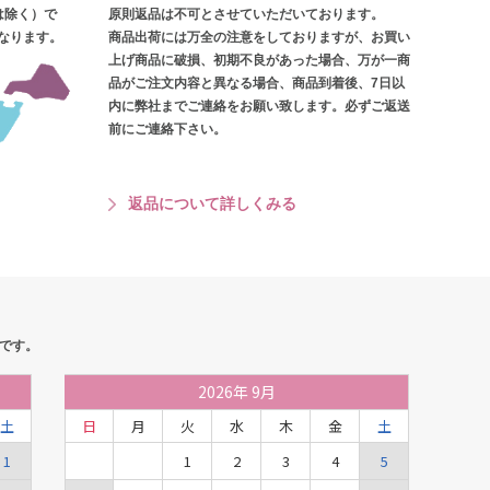
は除く）で
原則返品は不可とさせていただいております。
となります。
商品出荷には万全の注意をしておりますが、お買い
上げ商品に破損、初期不良があった場合、万が一商
品がご注文内容と異なる場合、商品到着後、7日以
内に弊社までご連絡をお願い致します。必ずご返送
前にご連絡下さい。
返品について詳しくみる
です。
2026
年
9月
土
日
月
火
水
木
金
土
1
1
2
3
4
5