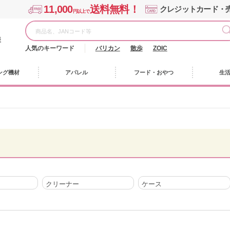
11,000
送料無料！
クレジットカード・
円以上で
様
人気のキーワード
バリカン
散歩
ZOIC
ング機材
アパレル
フード・おやつ
生
クリーナー
ケース