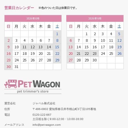
営業日カレンダー
※色のついた日は休業日です。
2026
年
8月
2026
年
9月
日
月
火
水
木
金
土
日
月
火
水
木
金
土
1
1
2
3
4
5
2
3
4
5
6
7
8
6
7
8
9
10
11
12
9
10
11
12
13
14
15
13
14
15
16
17
18
19
16
17
18
19
20
21
22
20
21
22
23
24
25
26
23
24
25
26
27
28
29
27
28
29
30
30
31
運営会社
ジャペル株式会社
住所
〒486-0802 愛知県春日井市桃山町3丁目105番地
電話
0120-122-667
土日祝を除く9:00-12:00・13:00-16:00
メールアドレス
info@pet-wagon.com