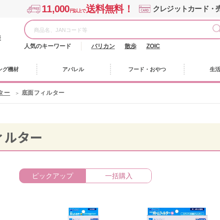
11,000
送料無料！
クレジットカード・
円以上で
様
人気のキーワード
バリカン
散歩
ZOIC
ング機材
アパレル
フード・おやつ
生
ター
底面フィルター
ィルター
ピックアップ
一括購入