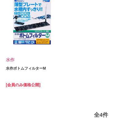
水作
水作ボトムフィルターM
[会員のみ価格公開]
全
4
件