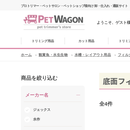
プロトリマー・ペットサロン・ペットショップ様向け 卸・仕入れ・通販サイト
ようこそ、ゲスト
トリミング用品
カット用品
トリミ
ホーム
観賞魚・水生生物
水槽・レイアウト用品
フィル
商品を絞り込む
底面フ
メーカー名
全
4
件
ジェックス
水作