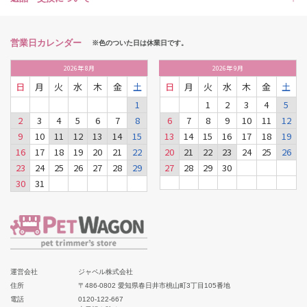
営業日カレンダー
※色のついた日は休業日です。
2026
年
8月
2026
年
9月
日
月
火
水
木
金
土
日
月
火
水
木
金
土
1
1
2
3
4
5
2
3
4
5
6
7
8
6
7
8
9
10
11
12
9
10
11
12
13
14
15
13
14
15
16
17
18
19
16
17
18
19
20
21
22
20
21
22
23
24
25
26
23
24
25
26
27
28
29
27
28
29
30
30
31
運営会社
ジャペル株式会社
住所
〒486-0802 愛知県春日井市桃山町3丁目105番地
電話
0120-122-667