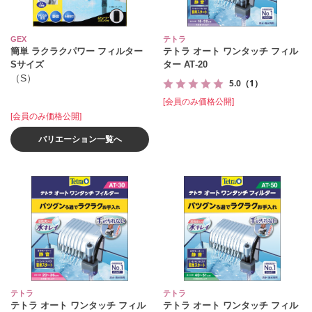
GEX
テトラ
簡単 ラクラクパワー フィルター
テトラ オート ワンタッチ フィル
Sサイズ
ター AT‐20
（S）
5.0
（1）
[会員のみ価格公開]
[会員のみ価格公開]
バリエーション一覧へ
テトラ
テトラ
テトラ オート ワンタッチ フィル
テトラ オート ワンタッチ フィル