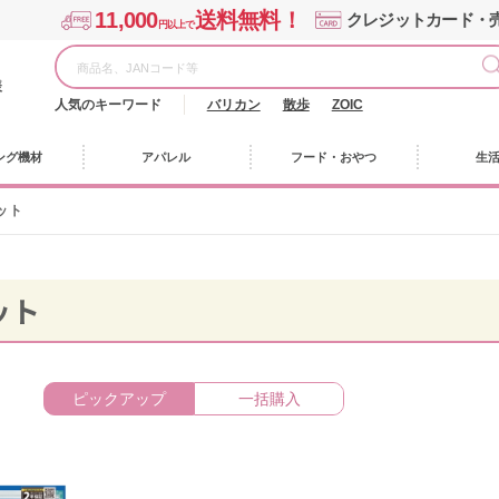
11,000
送料無料！
クレジットカード・
円以上で
様
人気のキーワード
バリカン
散歩
ZOIC
ング機材
アパレル
フード・おやつ
生
ット
ット
ピックアップ
一括購入