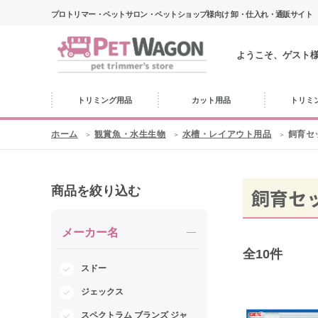
プロトリマー・ペットサロン・ペットショップ様向け 卸・仕入れ・通販サイト
ようこそ、ゲスト
トリミング用品
カット用品
トリミ
ホーム
観賞魚・水生生物
水槽・レイアウト用品
飼育セ
商品を絞り込む
飼育セ
メーカー名
全
10
件
スドー
ジェックス
スペクトラム ブランズ ジャ