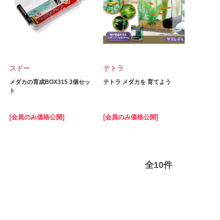
スドー
テトラ
メダカの育成BOX315 3個セッ
テトラ メダカを 育てよう
ト
[会員のみ価格公開]
[会員のみ価格公開]
全
10
件