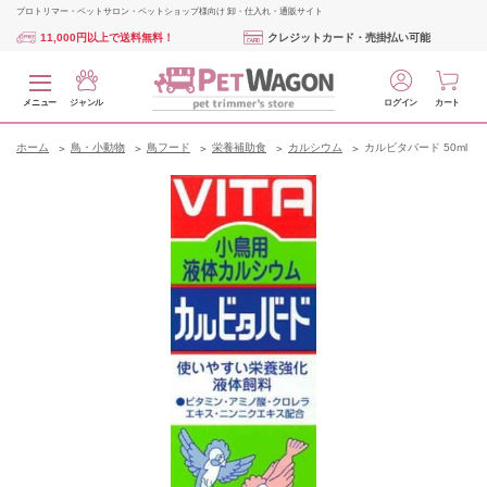
プロトリマー・ペットサロン・ペットショップ様向け 卸・仕入れ・通販サイト
11,000円以上で送料無料！
クレジットカード・売掛払い可能
メニュー
ジャンル
ログイン
カート
ホーム
鳥・小動物
鳥フード
栄養補助食
カルシウム
カルビタバード 50ml