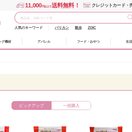
11,000
送料無料！
クレジットカード・
円以上で
様
人気のキーワード
バリカン
散歩
ZOIC
ング機材
アパレル
フード・おやつ
生
ピックアップ
一括購入