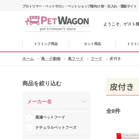
プロトリマー・ペットサロン・ペットショップ様向け 卸・仕入れ・通販サイト
ようこそ、ゲスト
トリミング用品
カット用品
トリミ
ホーム
鳥・小動物
鳥フード
フード
皮付き
商品を絞り込む
皮付き
メーカー名
全
8
件
黒瀬ペットフード
ナチュラルペットフーズ