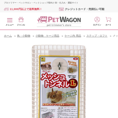
プロトリマー・ペットサロン・ペットショップ様向け 卸・仕入れ・通販サイト
11,000円以上で送料無料！
クレジットカード・売掛払い可能
メニュー
ジャンル
ログイン
カート
ホーム
鳥・小動物
小動物 ケージ用品
ケージ内 用品
ステップ・ロフト
メッ