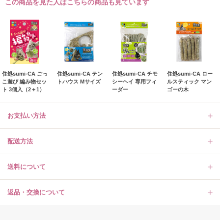
この商品を見た人はこちらの商品も見ています
住処sumi-CA ごっ
住処sumi-CA テン
住処sumi-CA チモ
住処sumi-CA ロー
こ遊び 編み物セッ
トハウス Mサイズ
シーヘイ 専用フィ
ルスティック マン
ト 3個入（2＋1）
ーダー
ゴーの木
お支払い方法
配送方法
送料について
返品・交換について