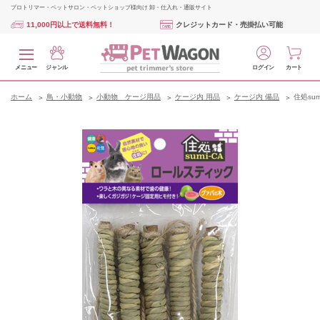
プロトリマー・ペットサロン・ペットショップ様向け 卸・仕入れ・通販サイト
11,000円以上で送料無料！
クレジットカード・売掛払い可能
メニュー
ジャンル
ログイン
カート
ホーム
鳥・小動物
小動物 ケージ用品
ケージ内 用品
ケージ内 備品
住処su