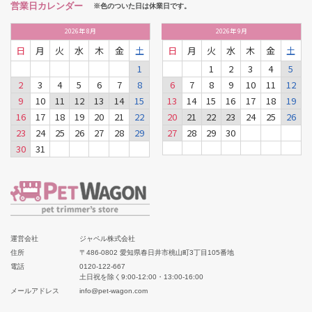
営業日カレンダー
※色のついた日は休業日です。
2026
年
8月
2026
年
9月
日
月
火
水
木
金
土
日
月
火
水
木
金
土
1
1
2
3
4
5
2
3
4
5
6
7
8
6
7
8
9
10
11
12
9
10
11
12
13
14
15
13
14
15
16
17
18
19
16
17
18
19
20
21
22
20
21
22
23
24
25
26
23
24
25
26
27
28
29
27
28
29
30
30
31
運営会社
ジャペル株式会社
住所
〒486-0802 愛知県春日井市桃山町3丁目105番地
電話
0120-122-667
土日祝を除く9:00-12:00・13:00-16:00
メールアドレス
info@pet-wagon.com