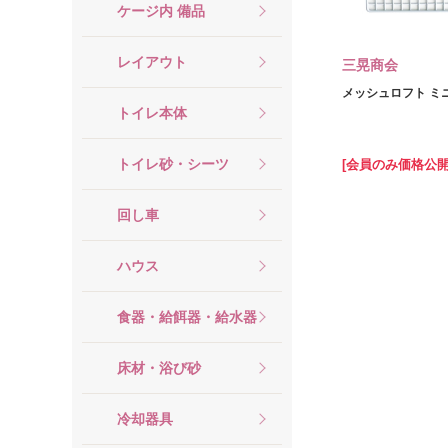
ケージ内 備品
レイアウト
三晃商会
メッシュロフト ミ
トイレ本体
トイレ砂・シーツ
[会員のみ価格公開
回し車
ハウス
食器・給餌器・給水器
床材・浴び砂
冷却器具