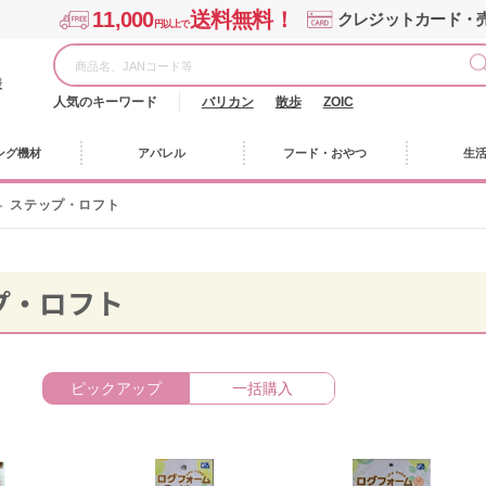
11,000
送料無料！
クレジットカード・
円以上で
様
人気のキーワード
バリカン
散歩
ZOIC
ング機材
アパレル
フード・おやつ
生
ステップ・ロフト
プ・ロフト
ピックアップ
一括購入