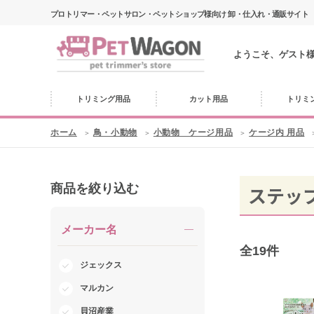
プロトリマー・ペットサロン・ペットショップ様向け 卸・仕入れ・通販サイト
ようこそ、ゲスト
トリミング用品
カット用品
トリミ
ホーム
鳥・小動物
小動物 ケージ用品
ケージ内 用品
商品を絞り込む
ステッ
メーカー名
全
19
件
ジェックス
マルカン
貝沼産業