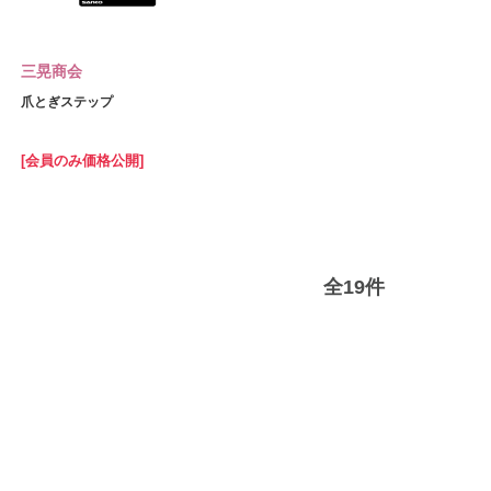
三晃商会
爪とぎステップ
[会員のみ価格公開]
全
19
件