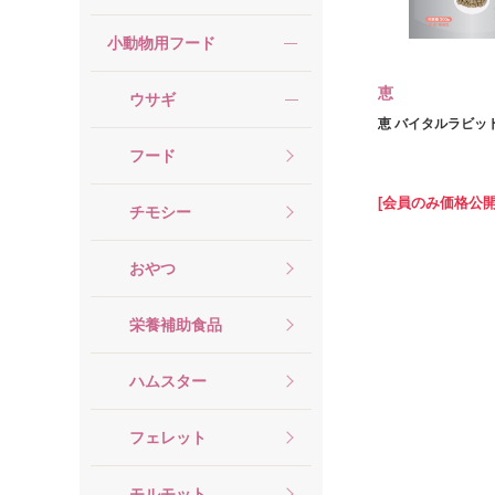
小動物用フード
恵
ウサギ
恵 バイタルラビット 
フード
[会員のみ価格公開
チモシー
おやつ
栄養補助食品
ハムスター
フェレット
モルモット