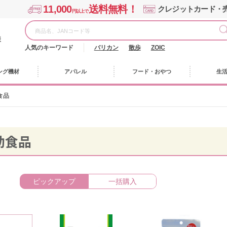
11,000
送料無料！
クレジットカード・
円以上で
様
人気のキーワード
バリカン
散歩
ZOIC
ング機材
アパレル
フード・おやつ
生
食品
助食品
ピックアップ
一括購入