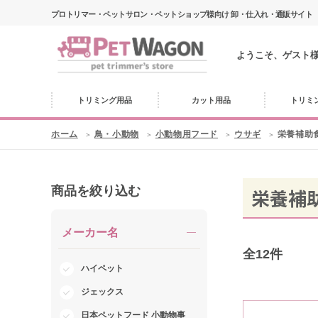
プロトリマー・ペットサロン・ペットショップ様向け 卸・仕入れ・通販サイト
ようこそ、ゲスト
トリミング用品
カット用品
トリミ
ホーム
鳥・小動物
小動物用フード
ウサギ
栄養補助
商品を絞り込む
栄養補
メーカー名
全
12
件
ハイペット
ジェックス
日本ペットフード 小動物事