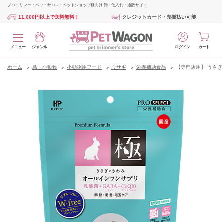
プロトリマー・ペットサロン・ペットショップ様向け 卸・仕入れ・通販サイト
11,000円以上で送料無料！
クレジットカード・売掛払い可能
メニュー
ジャンル
ログイン
カート
ホーム
鳥・小動物
小動物用フード
ウサギ
栄養補助食品
【専門店用】 うさぎ