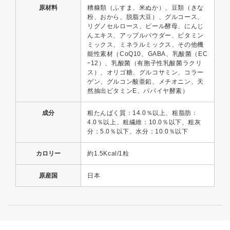
原材料
糟糠類（ふすま、米ぬか）、豆類（きな
粉、おから、脱脂大豆）、グルコース、
リグノセルロース、ビール酵母、にんじ
んエキス、アップルパウダー、ビタミン
ミックス、ミネラルミックス、その他機
能性素材（CoQ10、GABA、乳酸菌（EC
ｰ12）、乳酸菌（有胞子性乳酸菌ラクリ
ス）、オリゴ糖、グルコサミン、コラー
ゲン、グルコン酸亜鉛、メチオニン、天
然抽出ビタミンE、パパイヤ酵素）
成分
粗たんぱく質：14.0％以上、粗脂肪：
4.0％以上、粗繊維：10.0％以下、粗灰
分：5.0％以下、水分：10.0％以下
カロリー
約1.5Kcal/1粒
原産国
日本