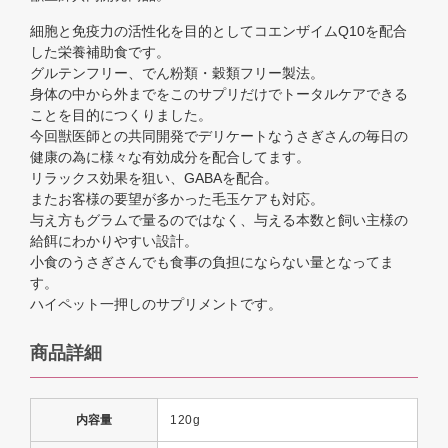
細胞と免疫力の活性化を目的としてコエンザイムQ10を配合
した栄養補助食です。
グルテンフリー、でん粉類・穀類フリー製法。
身体の中から外までをこのサプリだけでトータルケアできる
ことを目的につくりました。
今回獣医師との共同開発でデリケートなうさぎさんの毎日の
健康の為に様々な有効成分を配合してます。
リラックス効果を狙い、GABAを配合。
またお客様の要望が多かった毛玉ケアも対応。
与え方もグラムで量るのではなく、与える本数と飼い主様の
給餌にわかりやすい設計。
小食のうさぎさんでも食事の負担にならない量となってま
す。
ハイペット一押しのサプリメントです。
商品詳細
内容量
120g