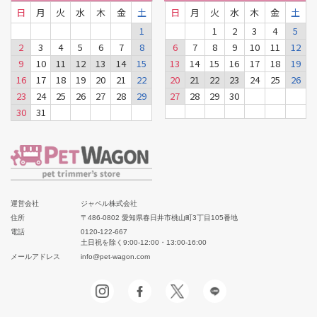
日
月
火
水
木
金
土
日
月
火
水
木
金
土
1
1
2
3
4
5
2
3
4
5
6
7
8
6
7
8
9
10
11
12
9
10
11
12
13
14
15
13
14
15
16
17
18
19
16
17
18
19
20
21
22
20
21
22
23
24
25
26
23
24
25
26
27
28
29
27
28
29
30
30
31
運営会社
ジャペル株式会社
住所
〒486-0802 愛知県春日井市桃山町3丁目105番地
電話
0120-122-667
土日祝を除く9:00-12:00・13:00-16:00
メールアドレス
info@pet-wagon.com