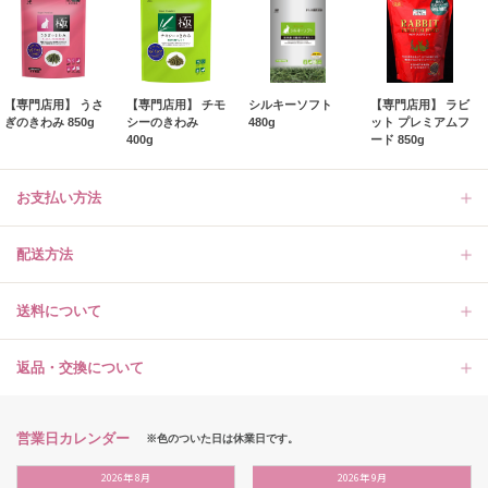
【専門店用】 うさ
【専門店用】 チモ
シルキーソフト
【専門店用】 ラビ
ぎのきわみ 850g
シーのきわみ
480g
ット プレミアムフ
400g
ード 850g
お支払い方法
配送方法
送料について
返品・交換について
営業日カレンダー
※色のついた日は休業日です。
2026
年
8月
2026
年
9月