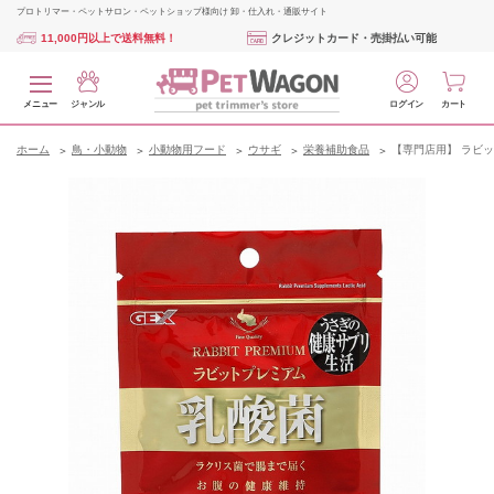
プロトリマー・ペットサロン・ペットショップ様向け 卸・仕入れ・通販サイト
11,000円以上で送料無料！
クレジットカード・売掛払い可能
メニュー
ジャンル
ログイン
カート
ホーム
鳥・小動物
小動物用フード
ウサギ
栄養補助食品
【専門店用】 ラビッ