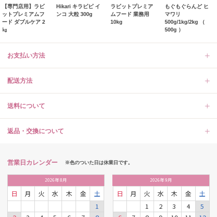
【専門店用】ラビ
Hikari キラピピ イ
ラビットプレミア
もぐもぐらんど ヒ
ットプレミアムフ
ンコ 大粒 300g
ムフード 業務用
マワリ
ード ダブルケア 2
10kg
500g/1kg/2kg （
㎏
500g ）
お支払い方法
配送方法
送料について
返品・交換について
営業日カレンダー
※色のついた日は休業日です。
2026
年
8月
2026
年
9月
日
月
火
水
木
金
土
日
月
火
水
木
金
土
1
1
2
3
4
5