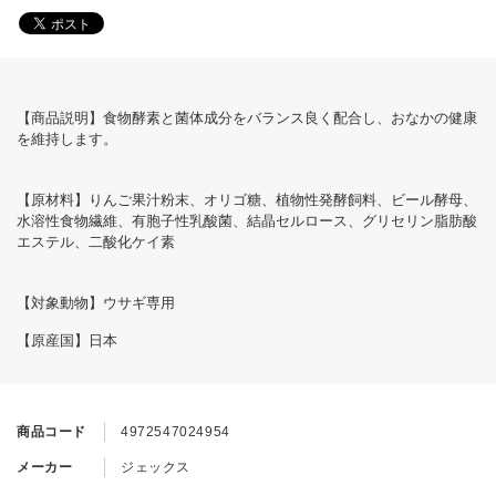
【商品説明】食物酵素と菌体成分をバランス良く配合し、おなかの健康
を維持します。
【原材料】りんご果汁粉末、オリゴ糖、植物性発酵飼料、ビール酵母、
水溶性食物繊維、有胞子性乳酸菌、結晶セルロース、グリセリン脂肪酸
エステル、二酸化ケイ素
【対象動物】ウサギ専用
【原産国】日本
商品コード
4972547024954
メーカー
ジェックス