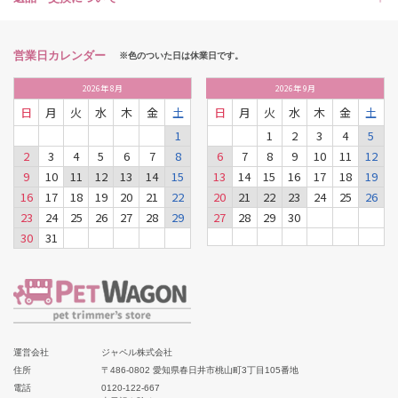
営業日カレンダー
※色のついた日は休業日です。
2026
年
8月
2026
年
9月
日
月
火
水
木
金
土
日
月
火
水
木
金
土
1
1
2
3
4
5
2
3
4
5
6
7
8
6
7
8
9
10
11
12
9
10
11
12
13
14
15
13
14
15
16
17
18
19
16
17
18
19
20
21
22
20
21
22
23
24
25
26
23
24
25
26
27
28
29
27
28
29
30
30
31
運営会社
ジャペル株式会社
住所
〒486-0802 愛知県春日井市桃山町3丁目105番地
電話
0120-122-667