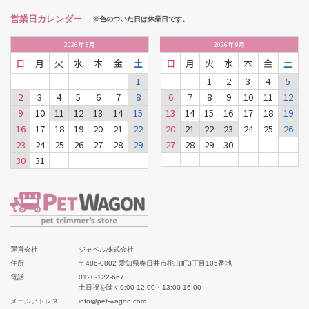
営業日カレンダー
※色のついた日は休業日です。
2026
年
8月
2026
年
9月
日
月
火
水
木
金
土
日
月
火
水
木
金
土
1
1
2
3
4
5
2
3
4
5
6
7
8
6
7
8
9
10
11
12
9
10
11
12
13
14
15
13
14
15
16
17
18
19
16
17
18
19
20
21
22
20
21
22
23
24
25
26
23
24
25
26
27
28
29
27
28
29
30
30
31
運営会社
ジャペル株式会社
住所
〒486-0802 愛知県春日井市桃山町3丁目105番地
電話
0120-122-667
土日祝を除く9:00-12:00・13:00-16:00
メールアドレス
info@pet-wagon.com