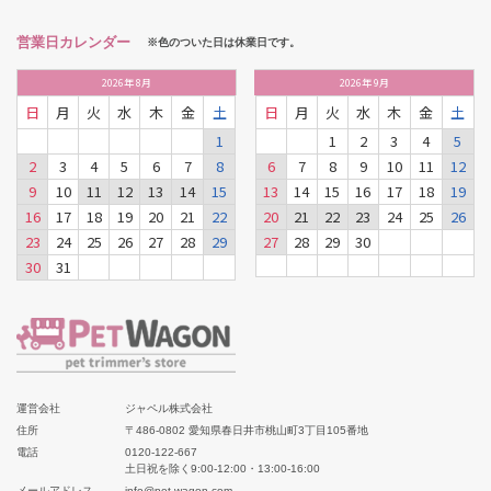
営業日カレンダー
※色のついた日は休業日です。
2026
年
8月
2026
年
9月
日
月
火
水
木
金
土
日
月
火
水
木
金
土
1
1
2
3
4
5
2
3
4
5
6
7
8
6
7
8
9
10
11
12
9
10
11
12
13
14
15
13
14
15
16
17
18
19
16
17
18
19
20
21
22
20
21
22
23
24
25
26
23
24
25
26
27
28
29
27
28
29
30
30
31
運営会社
ジャペル株式会社
住所
〒486-0802 愛知県春日井市桃山町3丁目105番地
電話
0120-122-667
土日祝を除く9:00-12:00・13:00-16:00
メールアドレス
info@pet-wagon.com