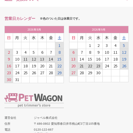
営業日カレンダー
※色のついた日は休業日です。
2026
年
8月
2026
年
9月
日
月
火
水
木
金
土
日
月
火
水
木
金
土
1
1
2
3
4
5
2
3
4
5
6
7
8
6
7
8
9
10
11
12
9
10
11
12
13
14
15
13
14
15
16
17
18
19
16
17
18
19
20
21
22
20
21
22
23
24
25
26
23
24
25
26
27
28
29
27
28
29
30
30
31
運営会社
ジャペル株式会社
住所
〒486-0802 愛知県春日井市桃山町3丁目105番地
電話
0120-122-667