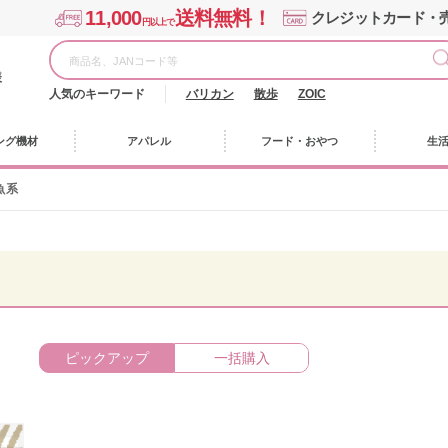
11,000
送料無料！
クレジットカード・
円以上で
様
人気のキーワード
バリカン
散歩
ZOIC
ング機材
アパレル
フード・おやつ
生
魚系
ピックアップ
一括購入