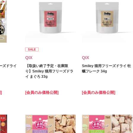
SALE
QIX
QIX
リーズドライ
【取扱い終了予定・在庫限
Smiley 猫用フリーズドライ 牡
り】Smiley 猫用フリーズドラ
蠣フレーク 34g
イ まぐろ 33g
]
[会員のみ価格公開]
[会員のみ価格公開]