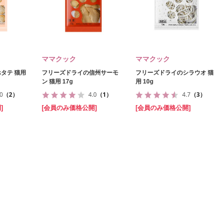
ママクック
ママクック
タテ 猫用
フリーズドライの信州サーモ
フリーズドライのシラウオ 猫
ン 猫用 17g
用 10g
.0
（2）
4.0
（1）
4.7
（3）
]
[会員のみ価格公開]
[会員のみ価格公開]