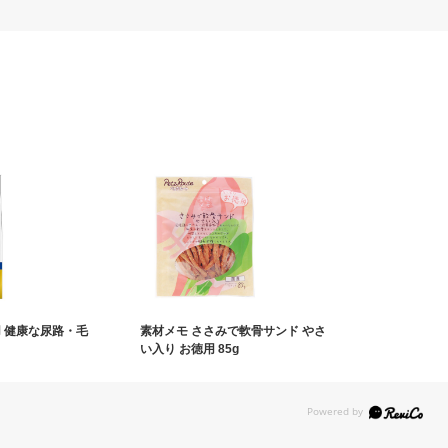
用 健康な尿路・毛
素材メモ ささみで軟骨サンド やさ
い入り お徳用 85g