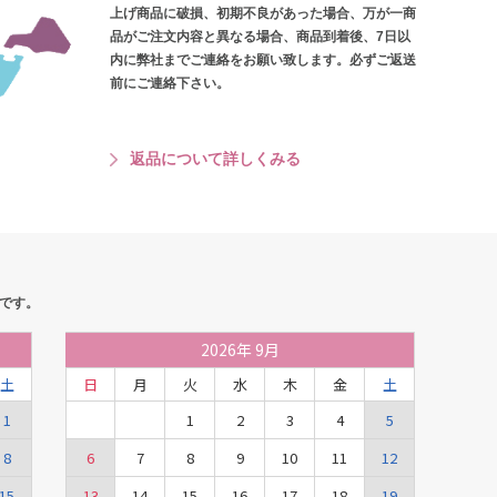
上げ商品に破損、初期不良があった場合、万が一商
品がご注文内容と異なる場合、商品到着後、7日以
内に弊社までご連絡をお願い致します。必ずご返送
前にご連絡下さい。
返品について詳しくみる
です。
2026
年
9月
土
日
月
火
水
木
金
土
1
1
2
3
4
5
8
6
7
8
9
10
11
12
15
13
14
15
16
17
18
19