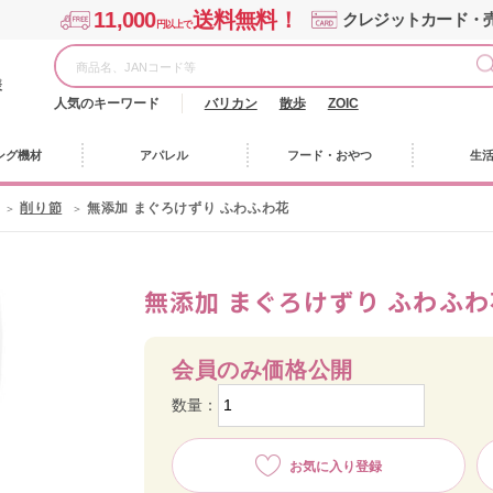
11,000
送料無料！
クレジットカード・
円以上で
様
人気のキーワード
バリカン
散歩
ZOIC
ング機材
アパレル
フード・おやつ
生
削り節
無添加 まぐろけずり ふわふわ花
無添加 まぐろけずり ふわふわ
会員のみ価格公開
数量：
お気に入り登録