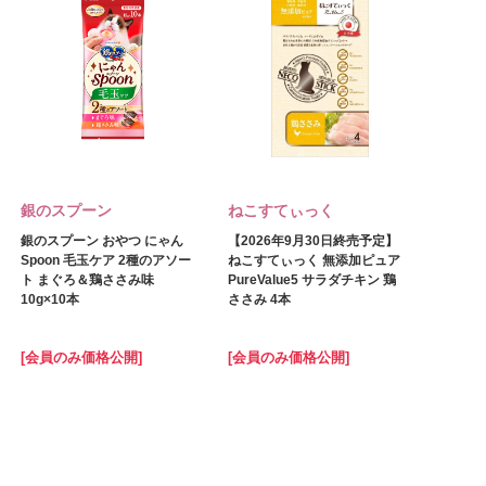
銀のスプーン
ねこすてぃっく
銀のスプーン おやつ にゃん
【2026年9月30日終売予定】
Spoon 毛玉ケア 2種のアソー
ねこすてぃっく 無添加ピュア
ト まぐろ＆鶏ささみ味
PureValue5 サラダチキン 鶏
10g×10本
ささみ 4本
[会員のみ価格公開]
[会員のみ価格公開]