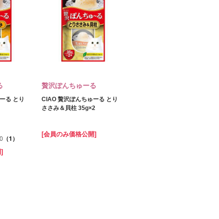
る
贅沢ぽんちゅーる
ゅーる とり
CIAO 贅沢ぽんちゅーる とり
ささみ＆貝柱 35g×2
[会員のみ価格公開]
.0
（1）
]