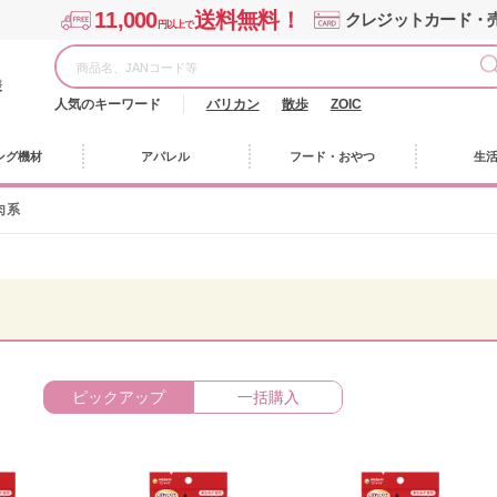
11,000
送料無料！
クレジットカード・
円以上で
様
人気のキーワード
バリカン
散歩
ZOIC
ング機材
アパレル
フード・おやつ
生
肉系
ピックアップ
一括購入