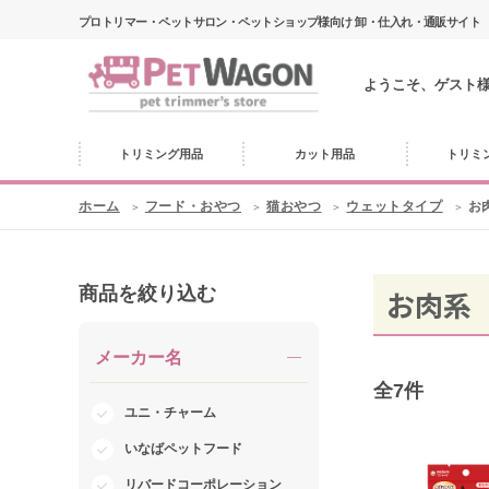
プロトリマー・ペットサロン・ペットショップ様向け 卸・仕入れ・通販サイト
ようこそ、ゲスト
トリミング用品
カット用品
トリミ
ホーム
フード・おやつ
猫おやつ
ウェットタイプ
お
商品を絞り込む
お肉系
メーカー名
全
7
件
ユニ・チャーム
いなばペットフード
リバードコーポレーション