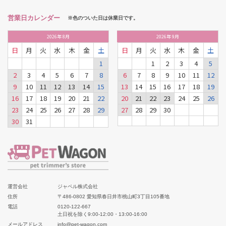
営業日カレンダー
※色のついた日は休業日です。
2026
年
8月
2026
年
9月
日
月
火
水
木
金
土
日
月
火
水
木
金
土
1
1
2
3
4
5
2
3
4
5
6
7
8
6
7
8
9
10
11
12
9
10
11
12
13
14
15
13
14
15
16
17
18
19
16
17
18
19
20
21
22
20
21
22
23
24
25
26
23
24
25
26
27
28
29
27
28
29
30
30
31
運営会社
ジャペル株式会社
住所
〒486-0802 愛知県春日井市桃山町3丁目105番地
電話
0120-122-667
土日祝を除く9:00-12:00・13:00-16:00
メールアドレス
info@pet-wagon.com