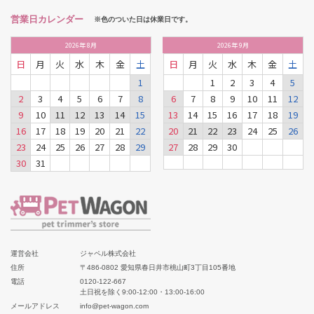
営業日カレンダー
※色のついた日は休業日です。
2026
年
8月
2026
年
9月
日
月
火
水
木
金
土
日
月
火
水
木
金
土
1
1
2
3
4
5
2
3
4
5
6
7
8
6
7
8
9
10
11
12
9
10
11
12
13
14
15
13
14
15
16
17
18
19
16
17
18
19
20
21
22
20
21
22
23
24
25
26
23
24
25
26
27
28
29
27
28
29
30
30
31
運営会社
ジャペル株式会社
住所
〒486-0802 愛知県春日井市桃山町3丁目105番地
電話
0120-122-667
土日祝を除く9:00-12:00・13:00-16:00
メールアドレス
info@pet-wagon.com